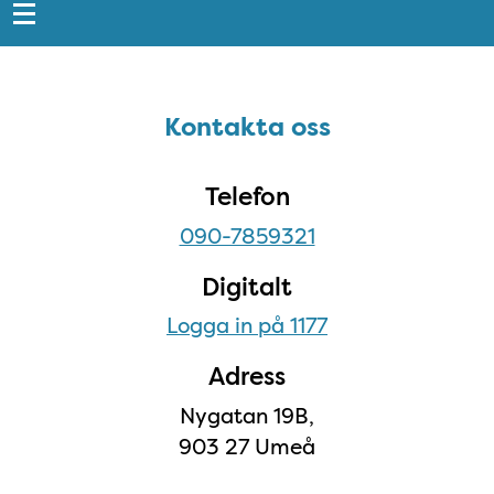
Sidfot
Kontakta oss
Kontakta oss
Telefon
090-7859321
Digitalt
Logga in på 1177
Adress
Nygatan 19B,
903 27 Umeå