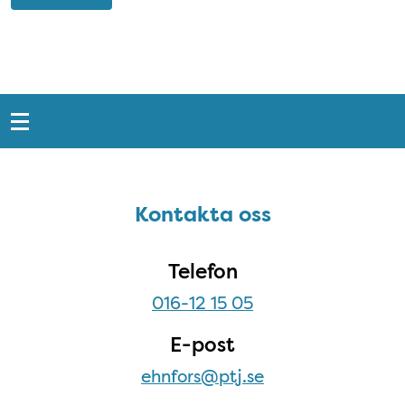
Snabblänkar
Sidfot
Kontakta oss
Kontakta oss
Telefon
016-12 15 05
E-post
ehnfors@ptj.se