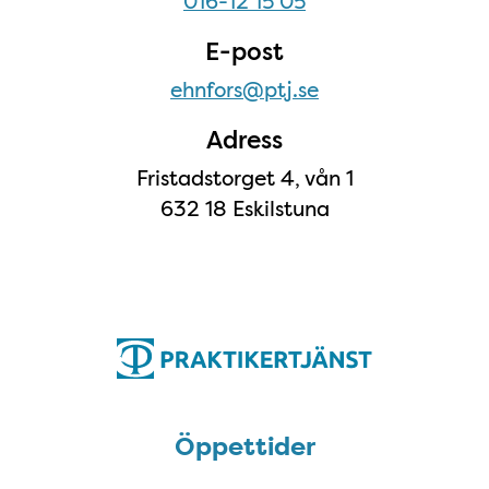
016-12 15 05
E-post
ehnfors@ptj.se
Adress
Fristadstorget 4, vån 1
632 18 Eskilstuna
Öppettider
Öppettider