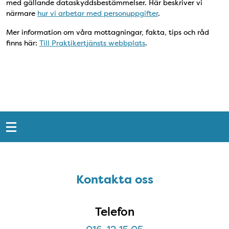
med gällande dataskyddsbestämmelser. Här beskriver vi
närmare
hur vi arbetar med personuppgifter
.
Mer information om våra mottagningar, fakta, tips och råd
finns här:
Till Praktikertjänsts webbplats
.
Snabblänkar
Sidfot
Kontakta oss
Kontakta oss
Telefon