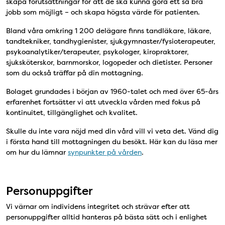
skapa förutsättningar för att de ska kunna göra ett så bra
jobb som möjligt – och skapa högsta värde för patienten.
Bland våra omkring 1 200 delägare finns tandläkare, läkare,
tandtekniker, tandhygienister, sjukgymnaster/fysioterapeuter,
psykoanalytiker/terapeuter, psykologer, kiropraktorer,
sjuksköterskor, barnmorskor, logopeder och dietister. Personer
som du också träffar på din mottagning.
Bolaget grundades i början av 1960-talet och med över 65-års
erfarenhet fortsätter vi att utveckla vården med fokus på
kontinuitet, tillgänglighet och kvalitet.
Skulle du inte vara nöjd med din vård vill vi veta det. Vänd dig
i första hand till mottagningen du besökt. Här kan du läsa mer
om hur du lämnar
synpunkter på vården
.
Personuppgifter
Vi värnar om individens integritet och strävar efter att
personuppgifter alltid hanteras på bästa sätt och i enlighet