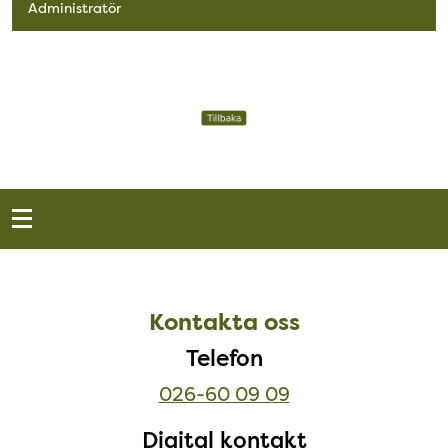
Administratör
Tillbaks till vårt utbud
Snabblänkar
Sidfot
Kontakta oss
Kontakta oss
Telefon
026-60 09 09
Digital kontakt