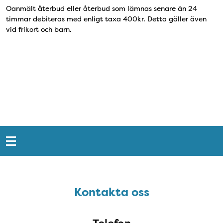
Oanmält återbud eller återbud som lämnas senare än 24
timmar debiteras med enligt taxa 400kr. Detta gäller även
vid frikort och barn.
Snabblänkar
Sidfot
Kontakta oss
Kontakta oss