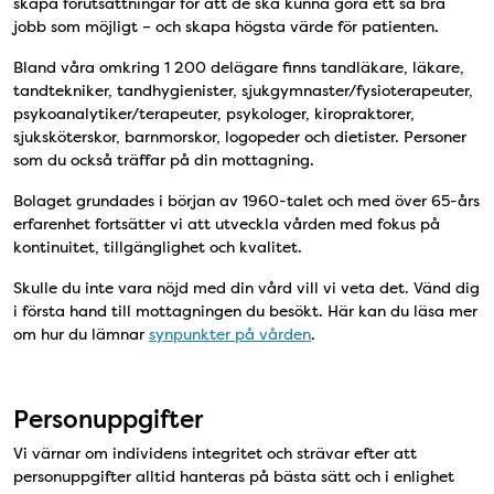
skapa förutsättningar för att de ska kunna göra ett så bra
jobb som möjligt – och skapa högsta värde för patienten.
Bland våra omkring 1 200 delägare finns tandläkare, läkare,
tandtekniker, tandhygienister, sjukgymnaster/fysioterapeuter,
psykoanalytiker/terapeuter, psykologer, kiropraktorer,
sjuksköterskor, barnmorskor, logopeder och dietister. Personer
som du också träffar på din mottagning.
Bolaget grundades i början av 1960-talet och med över 65-års
erfarenhet fortsätter vi att utveckla vården med fokus på
kontinuitet, tillgänglighet och kvalitet.
Skulle du inte vara nöjd med din vård vill vi veta det. Vänd dig
i första hand till mottagningen du besökt. Här kan du läsa mer
om hur du lämnar
synpunkter på vården
.
Personuppgifter
Vi värnar om individens integritet och strävar efter att
personuppgifter alltid hanteras på bästa sätt och i enlighet