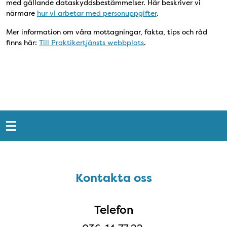
med gällande dataskyddsbestämmelser. Här beskriver vi
närmare
hur vi arbetar med personuppgifter
.
Mer information om våra mottagningar, fakta, tips och råd
finns här:
Till Praktikertjänsts webbplats
.
Snabblänkar
Sidfot
Kontakta oss
Kontakta oss
Telefon