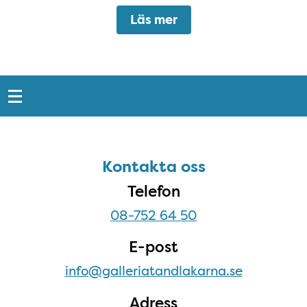
Läs mer
Snabblänkar
Sidfot
Kontakta oss
Kontakta oss
Telefon
08-752 64 50
E-post
info@galleriatandlakarna.se
Adress