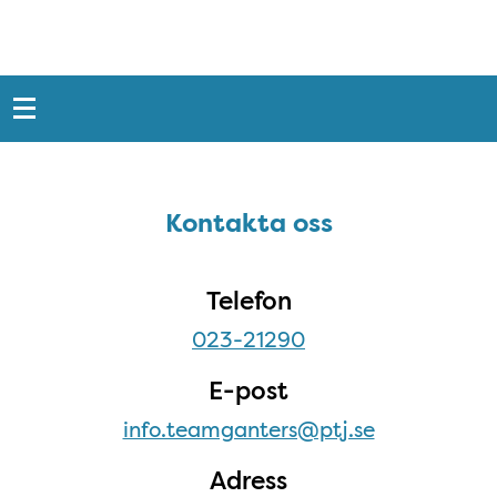
Snabblänkar
Sidfot
Kontakta oss
Kontakta oss
Telefon
023-21290
E-post
info.teamganters@ptj.se
Adress