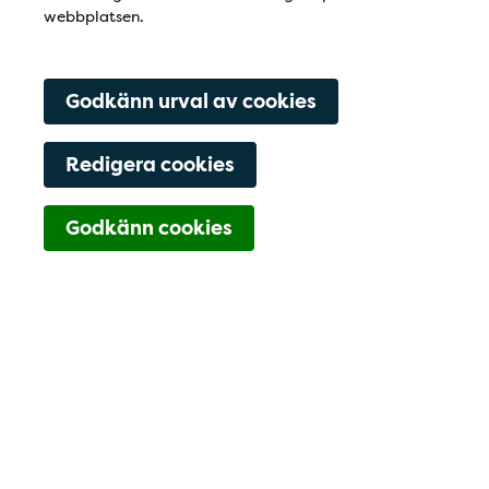
webbplatsen.
Godkänn urval av cookies
Redigera cookies
Navigering för Kont
Godkänn cookies
054-21 65 90
Boka Tid
Hitta hit
Kontaktfält
Välkommen till din tandläkare i Ka
Välkommen till din tandläkare i
Karlstad - Hagatorgets tandvård!