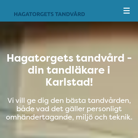
Tillgänglighetsmeny
Hagatorgets tandvård - din ta
Hagatorgets tandvård -
din tandläkare i
Karlstad!
Vi vill ge dig den bästa tandvården,
både vad det gäller personligt
omhändertagande, miljö och teknik.