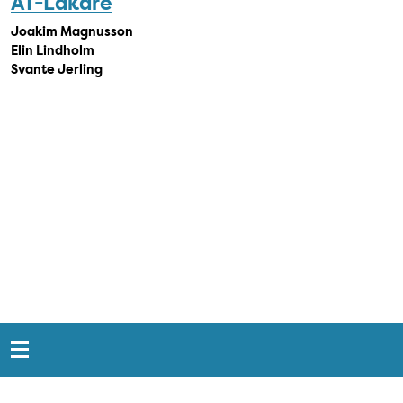
AT-Läkare
Joakim Magnusson
Elin Lindholm
Svante Jerling
Snabblänkar
Sidfot