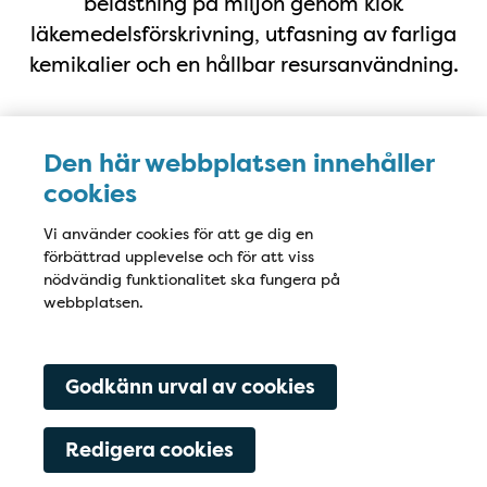
belastning på miljön genom klok
läkemedelsförskrivning, utfasning av farliga
kemikalier och en hållbar resursanvändning.
Uppdragsmärket
Den här webbplatsen innehåller
cookies
Vi använder cookies för att ge dig en
förbättrad upplevelse och för att viss
nödvändig funktionalitet ska fungera på
webbplatsen.
Lista dig
Lista dig
Godkänn urval av cookies
Vill du bli patient hos oss? Tryck på knappen
nedan för att läsa om hur du listar dig.
Redigera cookies