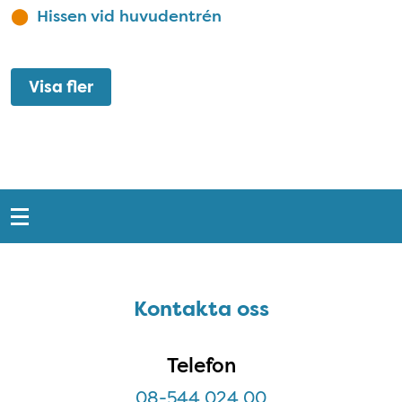
Hissen vid huvudentrén
Visa fler
Snabblänkar
Sidfot
Kontakta oss
Kontakta oss
Telefon
08-544 024 00