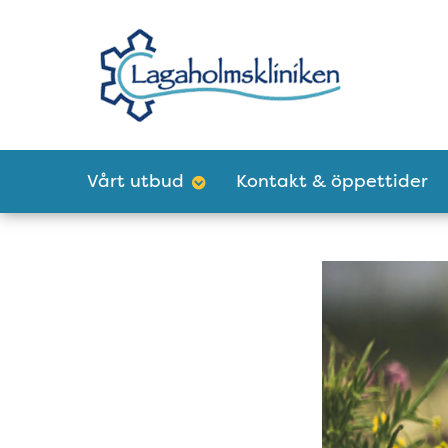
Tillgänglighetsmeny
Huvudmeny
Vårt utbud
Kontakt & öppettider