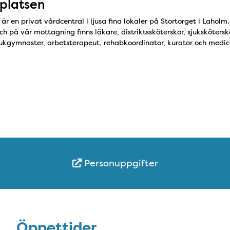
platsen
r en privat vårdcentral i ljusa fina lokaler på Stortorget i Laholm
ch på vår mottagning finns läkare, distriktssköterskor, sjukskötersk
jukgymnaster, arbetsterapeut, rehabkoordinator, kurator och medic
Personuppgifter
Öppettider
Öppettider