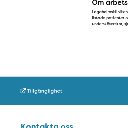
Om arbets
Lagaholmskliniken ä
listade patienter o
undersköterskor, s
Tillgänglighet
Snabblänkar
Sidfot
Kontakta oss
Kontakta oss