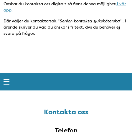
Önskar du kontakta oss digitalt så finns denna möjlighet
i vår
app.
Där väljer du kontaktorsak "
Senior-kontakta sjuksköterska
" . I
ärende skriver du vad du önskar i fritext, dvs du behöver ej
svara på frågor.
Snabblänkar
Sidfot
Kontakta oss
Kontakta oss
Telefon