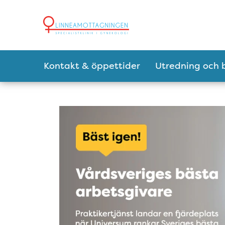
Tillgänglighetsmeny
Huvudmeny
Kontakt & öppettider
Utredning och 