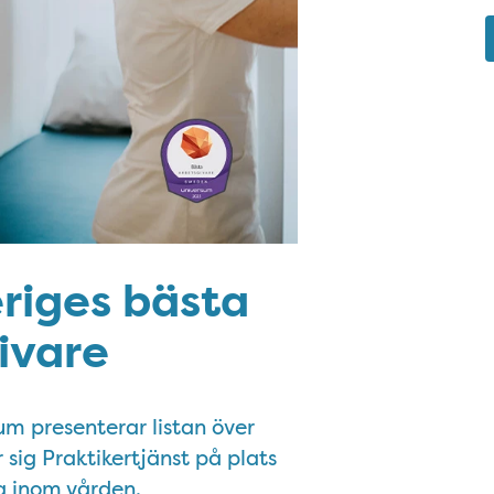
eriges bästa
ivare
m presenterar listan över
 sig Praktikertjänst på plats
la inom vården.