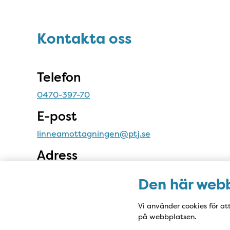
Sidfot
Kontakta oss
Kontakta oss
Telefon
0470-397-70
E-post
linneamottagningen@ptj.se
Adress
Linneamottagningen Växjö
Den här webb
Kungsgatan 1B
352 30 Växjö
Vi använder cookies för at
på webbplatsen.