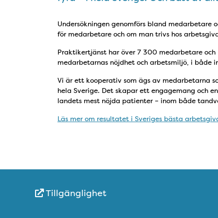
Undersökningen genomförs bland medarbetare oc
för medarbetare och om man trivs hos arbetsgiva
Praktikertjänst har över 7 300 medarbetare och ha
medarbetarnas nöjdhet och arbetsmiljö, i både i
Vi är ett kooperativ som ägs av medarbetarna s
hela Sverige. Det skapar ett engagemang och en 
landets mest nöjda patienter – inom både tandvå
Läs mer om resultatet i Sveriges bästa arbetsgiva
Tillgänglighet
Snabblänkar