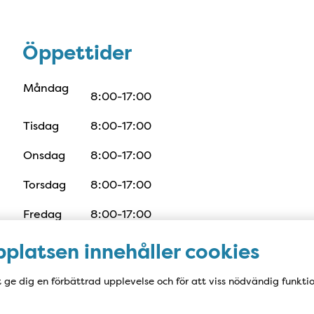
Öppettider
Öppettider
Måndag
8:00-17:00
Tisdag
8:00-17:00
Onsdag
8:00-17:00
Torsdag
8:00-17:00
Fredag
8:00-17:00
platsen innehåller cookies
Linneamottagningen har semesterstängt v 28-
t ge dig en förbättrad upplevelse och för att viss nödvändig funkti
31. Mellan 3/8-7/8 har vi begränsade öppettider.