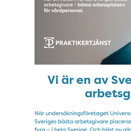
Vi är en av Sv
arbetsg
När undersökningsföretaget Universu
Sveriges bästa arbetsgivare placerar
fyra – i hela Sverige. Och bäst av al