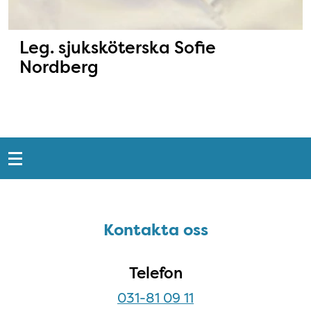
Leg. sjuksköterska Sofie
Nordberg
Snabblänkar
Sidfot
Kontakta oss
Kontakta oss
Telefon
031-81 09 11