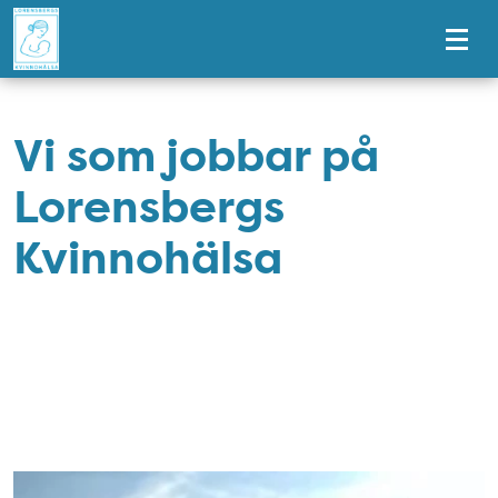
Tillgänglighetsmeny
Vi som jobbar på
Lorensbergs
Kvinnohälsa
personal
Bild: Dr. Markus Krämer Matousek