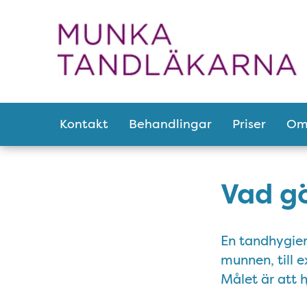
Tillgänglighetsmeny
Huvudmeny
Kontakt
Behandlingar
Priser
Om
Vad gö
En tandhygien
munnen, till 
Målet är att h