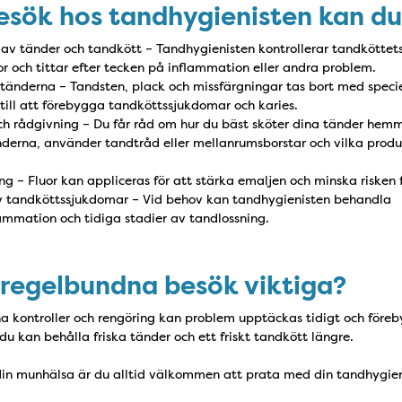
besök hos tandhygienisten kan du
av tänder och tandkött – Tandhygienisten kontrollerar tandköttet
or och tittar efter tecken på inflammation eller andra problem.
tänderna – Tandsten, plack och missfärgningar tas bort med specie
 till att förebygga tandköttssjukdomar och karies.
ch rådgivning – Du får råd om hur du bäst sköter dina tänder hemm
nderna, använder tandtråd eller mellanrumsborstar och vilka prod
g – Fluor kan appliceras för att stärka emaljen och minska risken f
v tandköttssjukdomar – Vid behov kan tandhygienisten behandla
ammation och tidiga stadier av tandlossning.
r regelbundna besök viktiga?
kontroller och rengöring kan problem upptäckas tidigt och föreby
 du kan behålla friska tänder och ett friskt tandkött längre.
din munhälsa är du alltid välkommen att prata med din tandhygien