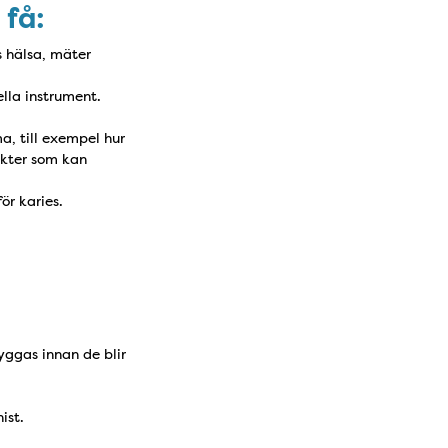
 få:
s hälsa, mäter
lla instrument.
a, till exempel hur
ukter som kan
ör karies.
ggas innan de blir
ist.