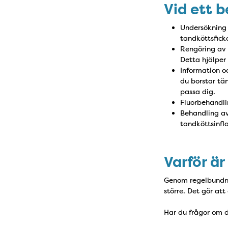
Vid ett 
Undersökning 
tandköttsfick
Rengöring av 
Detta hjälper
Information o
du borstar tä
passa dig.
Fluorbehandlin
Behandling a
tandköttsinfl
Varför ä
Genom regelbundna 
större. Det gör att
Har du frågor om 