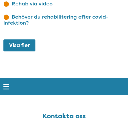
Rehab via video
Behöver du rehabilitering efter covid-
infektion?
Visa fler
Snabblänkar
Sidfot
Kontakta oss
Kontakta oss