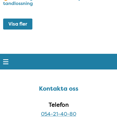
tandlossning
Visa fler
Snabblänkar
Sidfot
Kontakta oss
Kontakta oss
Telefon
054-21-40-80