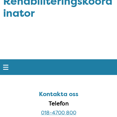
Rehabiliteringskoord
inator
Snabblänkar
Sidfot
Kontakta oss
Kontakta oss
Telefon
018-4700 800