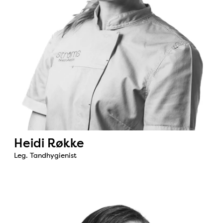
Heidi Røkke
Leg. Tandhygienist
Bild: Elin Svensén