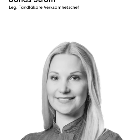
Leg. Tandläkare Verksamhetschef
Bild: Amanda Lygdbäck