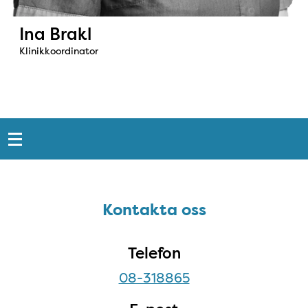
Ina Brakl
Klinikkoordinator
Snabblänkar
Sidfot
Kontakta oss
Kontakta oss
Telefon
08-318865