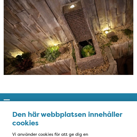
Snabblänkar
Den här webbplatsen innehåller
Sidfot
cookies
Kontakta oss
Tandhälsan Osby
Vi använder cookies för att ge dig en