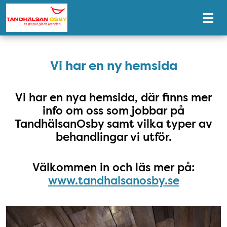
Tillgänglighetsmeny
Välkommen!
Vi har en ny hemsida
Vi har en nya hemsida, där finns mer
info om oss som jobbar på
TandhälsanOsby samt vilka typer av
behandlingar vi utför.
Välkommen in och läs mer på:
www.tandhalsanosby.se
Bild på en hälsokälla