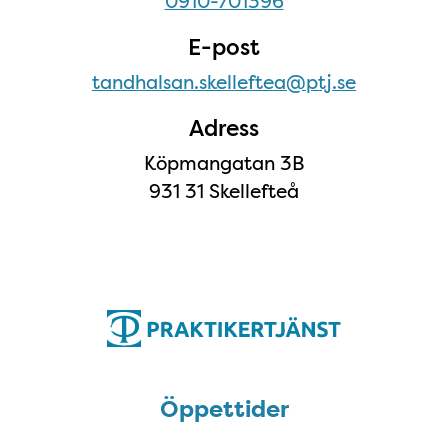
0910-701396
E-post
tandhalsan.skelleftea@ptj.se
Adress
Köpmangatan 3B
931 31 Skellefteå
Öppettider
Öppettider