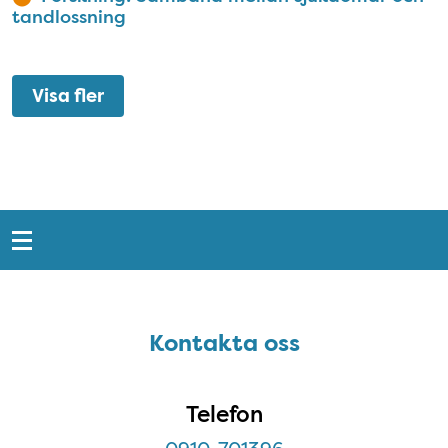
tandlossning
Visa fler
Snabblänkar
Sidfot
Kontakta oss
Kontakta oss
Telefon