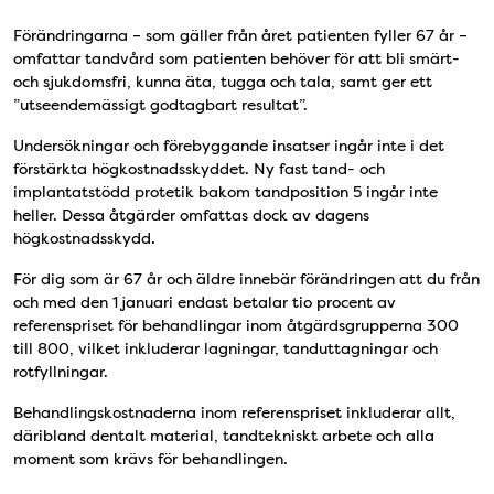
Förändringarna – som gäller från året patienten fyller 67 år –
omfattar tandvård som patienten behöver för att bli smärt-
och sjukdomsfri, kunna äta, tugga och tala, samt ger ett
”utseendemässigt godtagbart resultat”.
Undersökningar och förebyggande insatser ingår inte i det
förstärkta högkostnadsskyddet. Ny fast tand- och
implantatstödd protetik bakom tandposition 5 ingår inte
heller. Dessa åtgärder omfattas dock av dagens
högkostnadsskydd.
För dig som är 67 år och äldre innebär förändringen att du från
och med den 1 januari endast betalar tio procent av
referenspriset för behandlingar inom åtgärdsgrupperna 300
till 800, vilket inkluderar lagningar, tanduttagningar och
rotfyllningar.
Behandlingskostnaderna inom referenspriset inkluderar allt,
däribland dentalt material, tandtekniskt arbete och alla
moment som krävs för behandlingen.