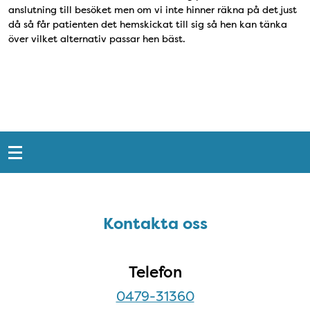
anslutning till besöket men om vi inte hinner räkna på det just
då så får patienten det hemskickat till sig så hen kan tänka
över vilket alternativ passar hen bäst.
Snabblänkar
Sidfot
Kontakta oss
Kontakta oss
Telefon
0479-31360