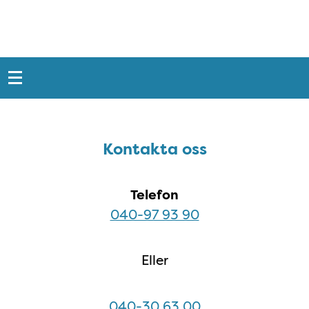
Snabblänkar
Sidfot
Kontakta oss
Kontakta oss
Telefon
040-97 93 90
Eller
040-30 63 00