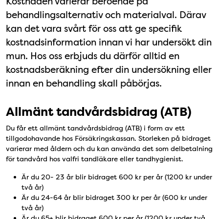
Kostnaden varierar beroende på
behandlingsalternativ och materialval. Därav
kan det vara svårt för oss att ge specifik
kostnadsinformation innan vi har undersökt din
mun. Hos oss erbjuds du därför alltid en
kostnadsberäkning efter din undersökning eller
innan en behandling skall påbörjas.
Allmänt tandvårdsbidrag (ATB)
Du får ett allmänt tandvårdsbidrag (ATB) i form av ett
tillgodohavande hos Försäkringskassan. Storleken på bidraget
varierar med åldern och du kan använda det som delbetalning
för tandvård hos valfri tandläkare eller tandhygienist.
Är du 20- 23 år blir bidraget 600 kr per år (1200 kr under
två år)
Är du 24-64 år blir bidraget 300 kr per år (600 kr under
två år)
Är du 65+ blir bidraget 600 kr per år (1200 kr under två