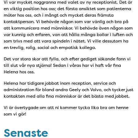
Vi var mycket noggranna med valet av ny receptionist. Det är
en viktig position hos oss; det första ansiktet som patienterna
möter hos oss, och i mångt och mycket deras främsta
kontaktperson. Vi behövde någon som var vänlig och bra på
att kommunicera med människor. Vi behövde även någon som
var kunnig och erfaren, van att hålla många bollar i luften och
som trivs med att vara spindeln i nätet. Vi ville dessutom ha
en trevlig, rolig, social och empatisk kollega.
Det var stora skor att fylla, och efter gediget sökande fann vi
till slut vår nya stjärna! Sedan i våras har vi haft vår fina
Helena hos oss.
Helena har tidigare jobbat inom reception, service och
administration för bland andra Geely och Volvo, och tycker just
kontakten med alla fina människor är det bästa med jobbet.
Vi är övertygade om att ni kommer tycka lika bra om henne
som vi gör!
Senaste