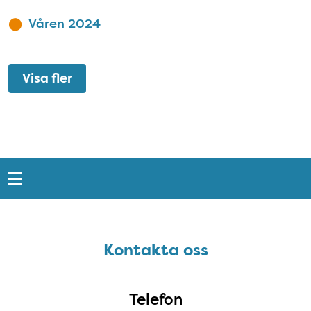
Våren 2024
Visa fler
Snabblänkar
Sidfot
Kontakta oss
Kontakta oss
Telefon