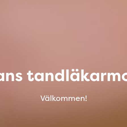
ns tandläkarm
Välkommen!