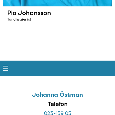
Pia Johansson
Tandhygienist
Snabblänkar
Sidfot
Johanna Östman
Johanna Östman
Telefon
023-139 05