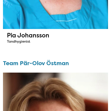
Pia Johansson
Tandhygienist
Team Pär-Olov Östman
Team Pär-Olov Östman
Bild: Pär-Olov Östman