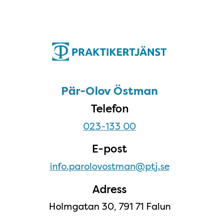
Pär-Olov Östman
Pär-Olov Östman
Telefon
023-133 00
E-post
info.parolovostman@ptj.se
Adress
Holmgatan 30, 791 71 Falun