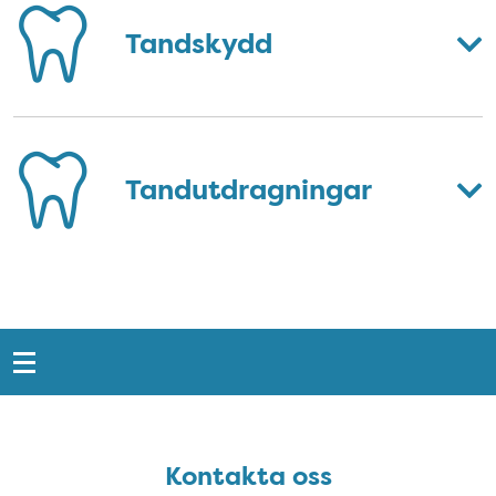
Tandskydd
Tandutdragningar
Snabblänkar
Sidfot
Kontakta oss
Kontakta oss