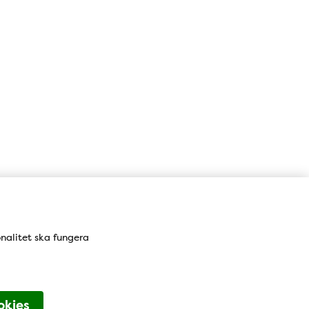
Karta
onalitet ska fungera
okies