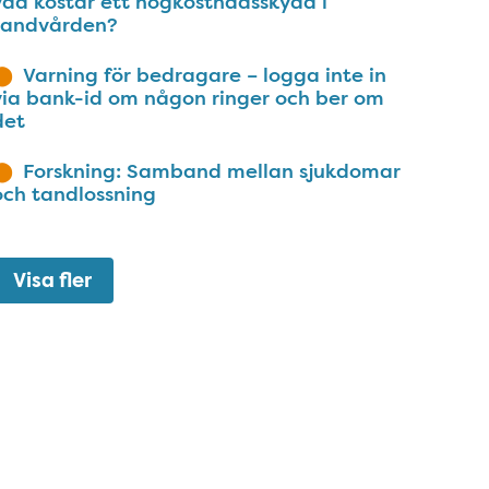
vad kostar ett högkostnadsskydd i
tandvården?
Varning för bedragare – logga inte in
via bank-id om någon ringer och ber om
det
Forskning: Samband mellan sjukdomar
och tandlossning
Visa fler