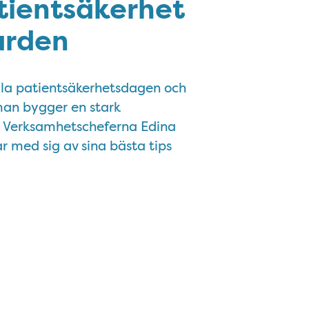
tientsäkerhet
ården
ella patientsäkerhetsdagen och
man bygger en stark
n. Verksamhetscheferna Edina
 med sig av sina bästa tips