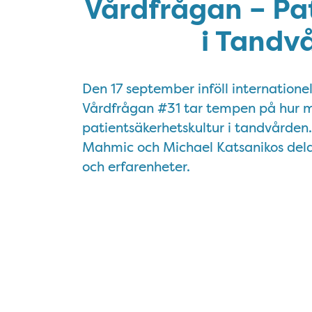
Vårdfrågan – Pa
i Tandv
Den 17 september inföll internation
Vårdfrågan #31 tar tempen på hur 
patientsäkerhetskultur i tandvårde
Mahmic och Michael Katsanikos delar
och erfarenheter.