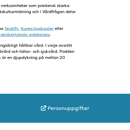
 verksamheter som presterat starka
etskulturmätning och i Vårdfrågan delar
rna
Spotify
,
Itunes/podcaster
eller
raktikertjänsts webbplats
.
gsiktigt hållbar vård. I varje avsnitt
dvård och hälso- och sjukvård. Podden
tt är en djupdykning på mellan 20
Personuppgifter