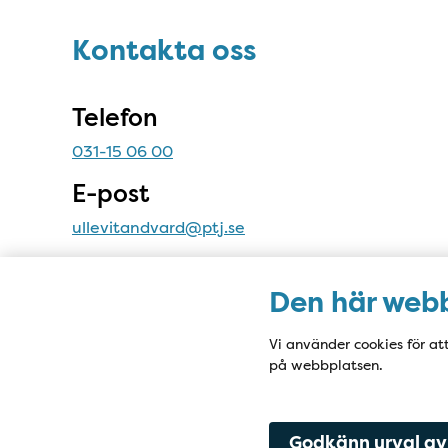
Sidfot
Kontakta oss
Kontakta oss
Telefon
031-15 06 00
E-post
ullevitandvard@ptj.se
Adress
Den här webb
Stampgatan 38
411 01 Göteborg
Vi använder cookies för at
på webbplatsen.
Godkänn urval av