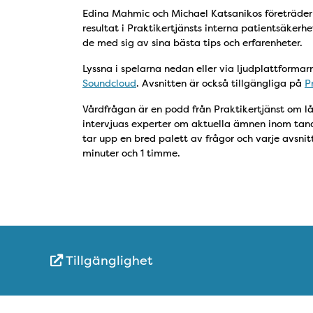
Edina Mahmic och Michael Katsanikos företräder
resultat i Praktikertjänsts interna patientsäkerh
de med sig av sina bästa tips och erfarenheter.
Lyssna i spelarna nedan eller via ljudplattforma
Soundcloud
. Avsnitten är också tillgängliga på
P
Vårdfrågan är en podd från Praktikertjänst om lån
intervjuas experter om aktuella ämnen inom tan
tar upp en bred palett av frågor och varje avsni
minuter och 1 timme.
Tillgänglighet
Snabblänkar