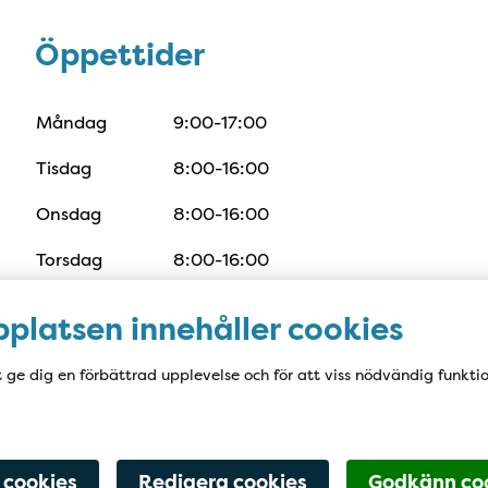
Öppettider
Öppettider
Måndag
9:00-17:00
Tisdag
8:00-16:00
Onsdag
8:00-16:00
Torsdag
8:00-16:00
Fredag
8:00-13:00
platsen innehåller cookies
t ge dig en förbättrad upplevelse och för att viss nödvändig funkti
 cookies
Redigera cookies
Godkänn co