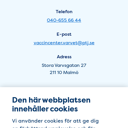
Varvet
Telefon
i
040-655 66 44
Malmö
E-post
-
vaccincenter.varvet@ptj.se
Footer
Adress
Stora Varvsgatan 27
211 10 Malmö
Vaccincenter Varvet i Lund
Öppettider
Den här webbplatsen
Kung
innehåller cookies
Telefon
Oskar
046-271 66 44
Vi använder cookies för att ge dig
-