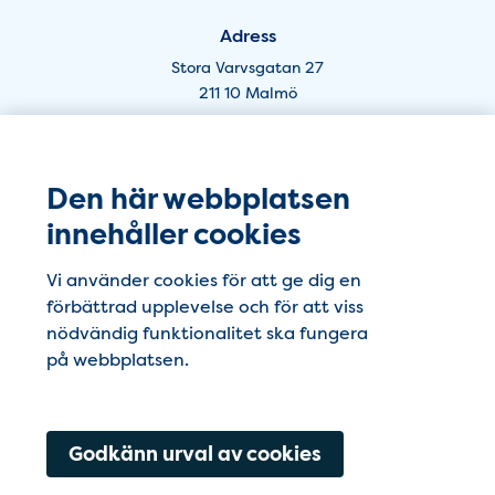
Adress
Stora Varvsgatan 27
211 10 Malmö
Öppettider Kung Oskar - Lund
Vaccincenter Varvet i Lund
Den här webbplatsen
Telefon
innehåller cookies
046-271 66 44
Vi använder cookies för att ge dig en
förbättrad upplevelse och för att viss
E-post
nödvändig funktionalitet ska fungera
vaccincenter.varvet@ptj.se
på webbplatsen.
Adress
Kung Oskars väg 19
222 35 Lund
Godkänn urval av cookies