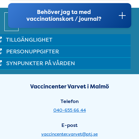
Behöver jag ta med
Snabblänkar
vaccinationskort / journal?
TILLGÄNGLIGHET
PERSONUPPGIFTER
SYNPUNKTER PÅ VÅRDEN
Sidfot
Öppettider Varvet i Malmö - 
Vaccincenter Varvet i Malmö
Telefon
040-655 66 44
E-post
vaccincenter.varvet@ptj.se