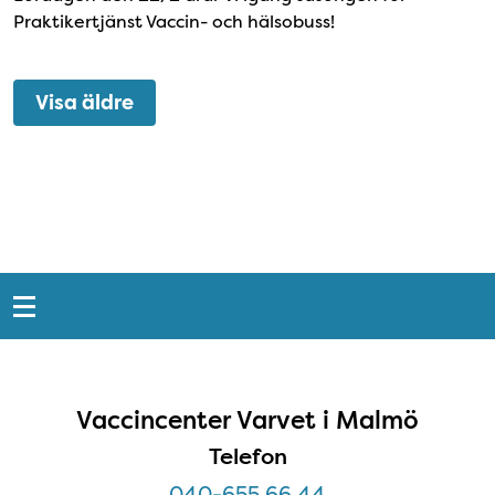
Praktikertjänst Vaccin- och hälsobuss!
Visa äldre
Snabblänkar
Sidfot
Öppettider Varvet i Malmö - Footer
Vaccincenter Varvet i Malmö
Telefon
040-655 66 44