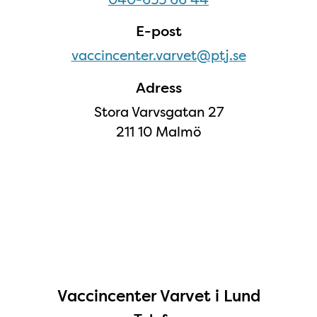
E-post
vaccincenter.varvet@ptj.se
Adress
Stora Varvsgatan 27
211 10 Malmö
Öppettider Kung Oskar - Lund - Foo
Vaccincenter Varvet i Lund