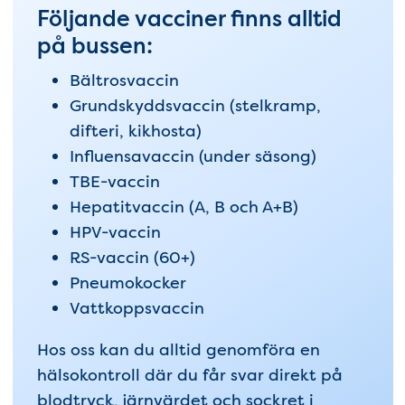
Följande vacciner finns alltid
på bussen:
Bältrosvaccin
Grundskyddsvaccin (stelkramp,
difteri, kikhosta)
Influensavaccin (under säsong)
TBE-vaccin
Hepatitvaccin (A, B och A+B)
HPV-vaccin
RS-vaccin (60+)
Pneumokocker
Vattkoppsvaccin
Hos oss kan du alltid genomföra en
hälsokontroll där du får svar direkt på
blodtryck, järnvärdet och sockret i