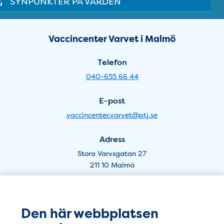
SYNPUNKTER PÅ VÅRDEN
Sidfot
Öppettider Varvet i Malmö - 
Vaccincenter Varvet i Malmö
Telefon
040-655 66 44
E-post
vaccincenter.varvet@ptj.se
Adress
Stora Varvsgatan 27
211 10 Malmö
Öppettider Kung Oskar - Lund
Vaccincenter Varvet i Lund
Den här webbplatsen