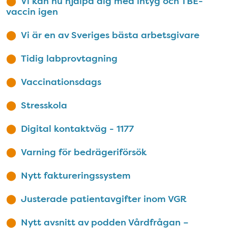
Vi kan nu hjälpa dig med intyg och TBE-
vaccin igen
Vi är en av Sveriges bästa arbetsgivare
Tidig labprovtagning
Vaccinationsdags
Stresskola
Digital kontaktväg - 1177
Varning för bedrägeriförsök
Nytt faktureringssystem
Justerade patientavgifter inom VGR
Nytt avsnitt av podden Vårdfrågan –