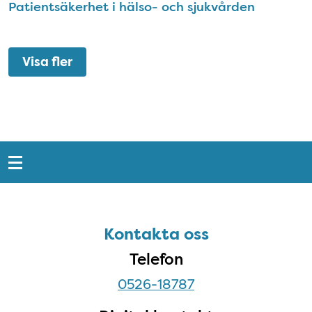
Patientsäkerhet i hälso- och sjukvården
Visa fler
Snabblänkar
Sidfot
Kontakta oss
Kontakta oss
Telefon
0526-18787