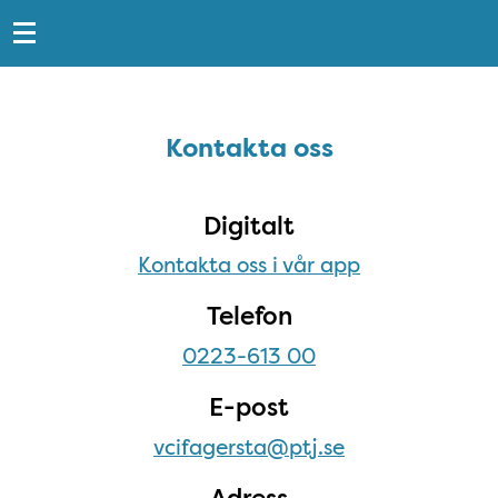
Snabblänkar
Sidfot
Kontakta oss
Kontakta oss
Digitalt
Kontakta oss i vår app
Telefon
0223-613 00
E-post
vcifagersta@ptj.se