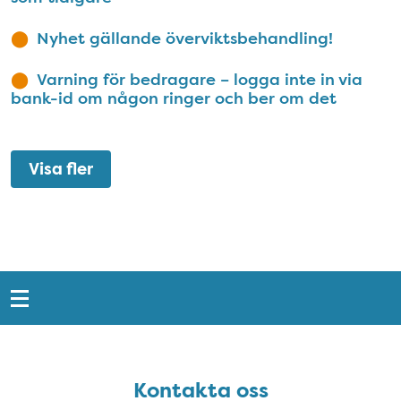
Nyhet gällande överviktsbehandling!
Varning för bedragare – logga inte in via
bank-id om någon ringer och ber om det
Visa fler
Snabblänkar
Sidfot
Kontakta oss
Kontakta oss