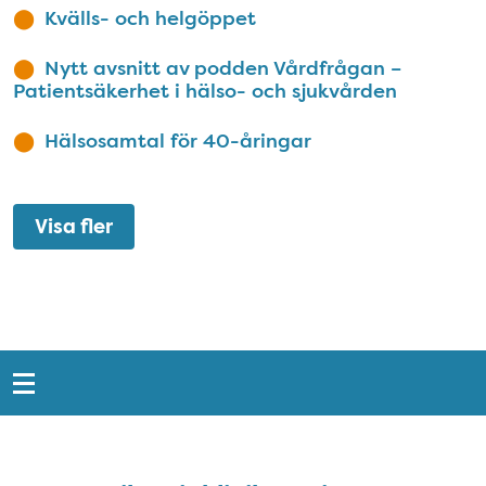
Kvälls- och helgöppet
Nytt avsnitt av podden Vårdfrågan –
Patientsäkerhet i hälso- och sjukvården
Hälsosamtal för 40-åringar
Visa fler
Snabblänkar
Sidfot