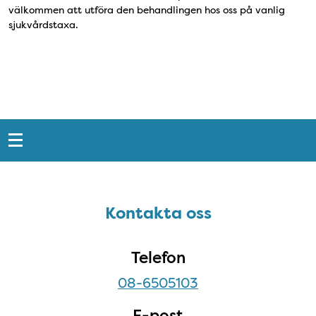
välkommen att utföra den behandlingen hos oss på vanlig
sjukvårdstaxa.
Snabblänkar
Sidfot
Kontakta oss
Kontakta oss
Telefon
08-6505103
E-post