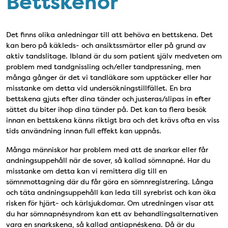
Bettskenor
Det finns olika anledningar till att behöva en bettskena. Det
kan bero på käkleds- och ansiktssmärtor eller på grund av
aktiv tandslitage. Ibland är du som patient själv medveten om
problem med tandgnissling och/eller tandpressning, men
många gånger är det vi tandläkare som upptäcker eller har
misstanke om detta vid undersökningstillfället. En bra
bettskena gjuts efter dina tänder och justeras/slipas in efter
sättet du biter ihop dina tänder på. Det kan ta flera besök
innan en bettskena känns riktigt bra och det krävs ofta en viss
tids användning innan full effekt kan uppnås.
Många människor har problem med att de snarkar eller får
andningsuppehåll när de sover, så kallad sömnapné. Har du
misstanke om detta kan vi remittera dig till en
sömnmottagning där du får göra en sömnregistrering. Långa
och täta andningsuppehåll kan leda till syrebrist och kan öka
risken för hjärt- och kärlsjukdomar. Om utredningen visar att
du har sömnapnésyndrom kan ett av behandlingsalternativen
vara en snarkskena, så kallad antiapnéskena. Då är du