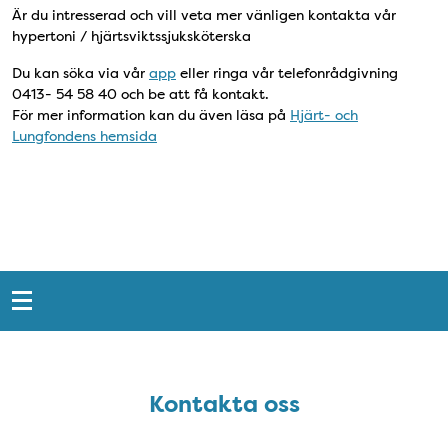
Är du intresserad och vill veta mer vänligen kontakta vår
hypertoni / hjärtsviktssjuksköterska
Du kan söka via vår
app
eller ringa vår telefonrådgivning
0413- 54 58 40 och be att få kontakt.
För mer information kan du även läsa på
Hjärt- och
Lungfondens hemsida
Snabblänkar
Sidfot
Kontakta oss
Kontakta oss