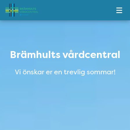
Tillgänglighetsmeny
Brämhults vårdcentral
Brämhults vårdcentral
Vi önskar er en trevlig sommar!