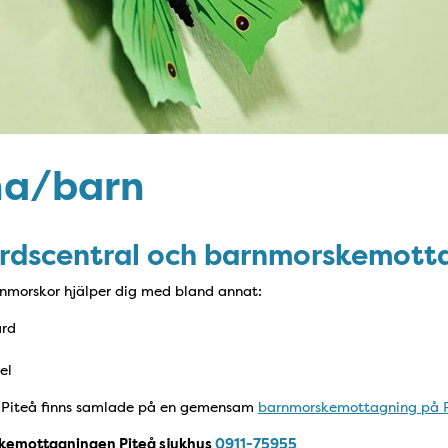
na/barn
dscentral och barnmorskemott
nmorskor hjälper dig med bland annat:
ård
el
i Piteå finns samlade på en gemensam
barnmorskemottagning på P
kemottagningen Piteå sjukhus
0911-75955