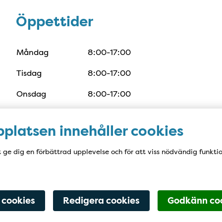
Öppettider
Öppettider
Måndag
8:00-17:00
Tisdag
8:00-17:00
Onsdag
8:00-17:00
Torsdag
8:00-17:00
platsen innehåller cookies
Fredag
8:00-17:00
t ge dig en förbättrad upplevelse och för att viss nödvändig funkti
Kontakta oss digitalt
 cookies
Redigera cookies
Godkänn co