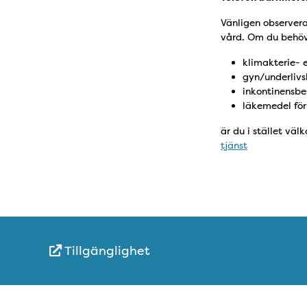
Vänligen observer
vård. Om du behö
klimakterie- 
gyn/underlivs
inkontinensbe
läkemedel för
är du i stället vä
tjänst
Tillgänglighet
Snabblänkar