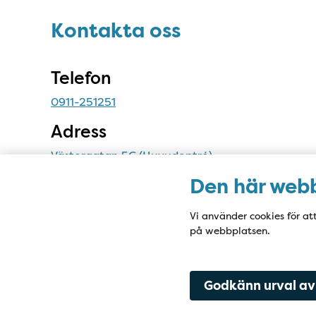
Sidfot
Kontakta oss
Kontakta oss
Telefon
0911-251251
Adress
Västergatan 5C (Huvudentré)
Prästgårdsgatan 55B (Lättakuten)
Den här webb
Varuleveranser:
Vi använder cookies för at
Prästgårdsgatan 55A
på webbplatsen.
Godkänn urval av