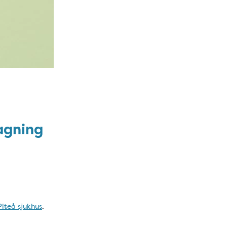
agning
iteå sjukhus
.