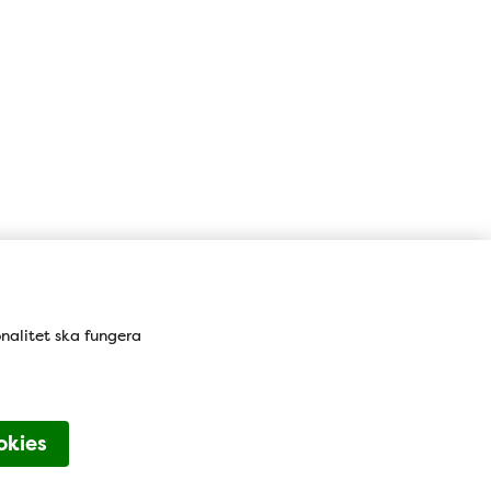
Karta
onalitet ska fungera
okies