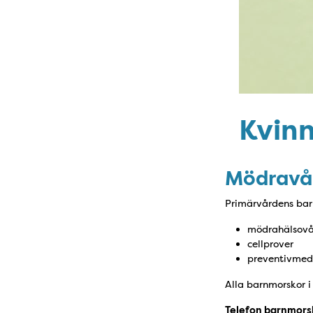
Kvin
Mödravår
Primärvårdens bar
mödrahälsov
cellprover
preventivmed
Alla barnmorskor 
Telefon barnmors