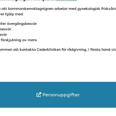
a att barnmorskemottagnignen arbetar med gynekologisk friskvår
ver hjälp med
eller övergångsbesvär
besvär
svär
 förskjutning av mens
lkommen att kontakta Cederkliniken för rådgivning, i första hand vi
Personuppgifter