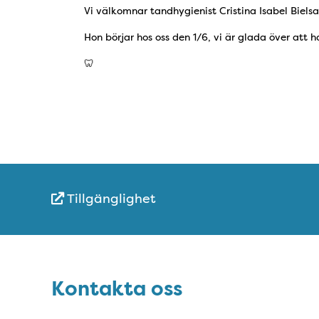
Vi välkomnar tandhygienist Cristina Isabel Bielsa
Hon börjar hos oss den 1/6, vi är glada över att 
🦷
Tillgänglighet
Snabblänkar
Sidfot
Kontakta oss
Kontakta oss