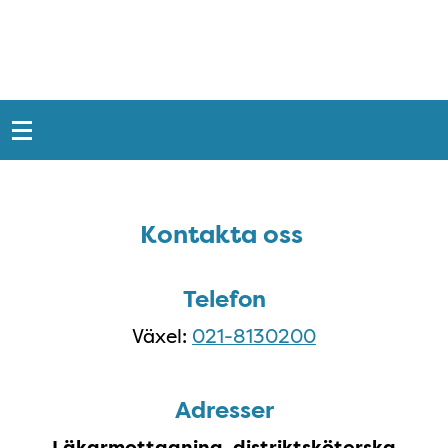
Snabblänkar
Sidfot
Kontakta oss
Kontakta oss
Telefon
Växel:
021-8130200
Adresser
Läkarmottagning, distriktsköterska