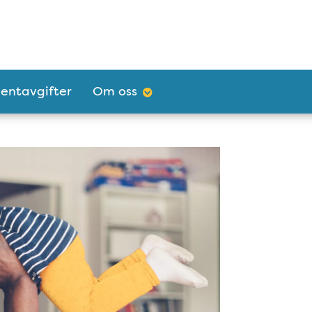
ientavgifter
Om oss