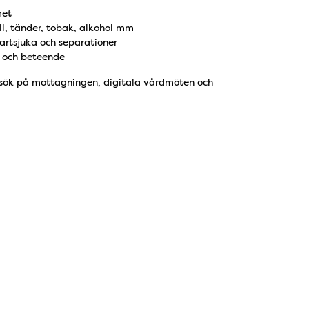
met
ll, tänder, tobak, alkohol mm
rtsjuka och separationer
g och beteende
besök på mottagningen, digitala vårdmöten och