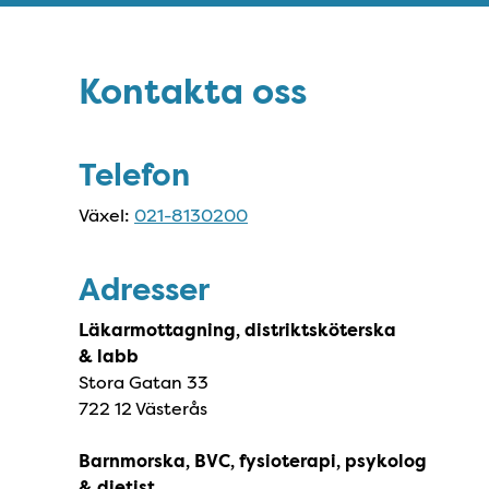
Sidfot
Kontakta oss
Kontakta oss
Telefon
Växel:
021-8130200
Adresser
Läkarmottagning, distriktsköterska
& labb
Stora Gatan 33
722 12 Västerås
Barnmorska, BVC, fysioterapi, psykolog
& dietist