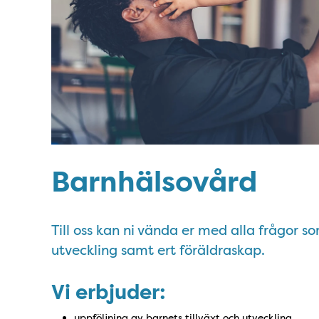
Barnhälsovård
Till oss kan ni vända er med alla frågor s
utveckling samt ert föräldraskap.
Vi erbjuder:
uppföljning av barnets tillväxt och utveckling