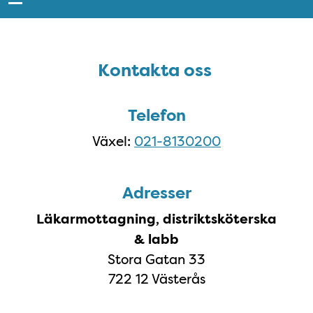
Sidfot
Kontakta oss
Kontakta oss
Telefon
Växel:
021-8130200
Adresser
Läkarmottagning, distriktsköterska
& labb
Stora Gatan 33
722 12 Västerås