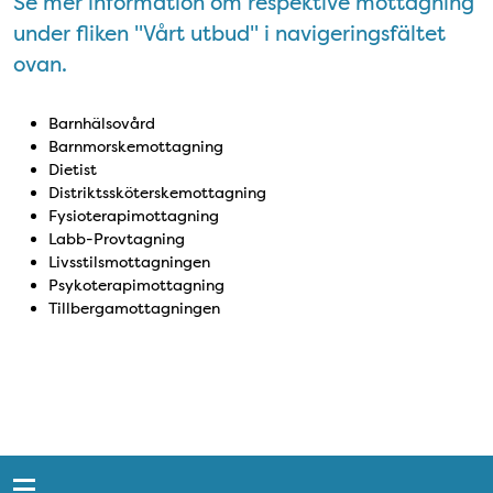
Se mer information om respektive mottagning
under fliken "Vårt utbud" i navigeringsfältet
ovan.
Barnhälsovård
Barnmorskemottagning
Dietist
Distriktssköterskemottagning
Fysioterapimottagning
Labb-Provtagning
Livsstilsmottagningen
Psykoterapimottagning
Tillbergamottagningen
Snabblänkar