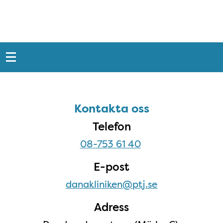
Snabblänkar
Sidfot
Kontakta oss
Kontakta oss
Telefon
08-753 61 40
E-post
danakliniken@ptj.se
Adress