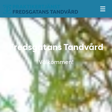
Tillgänglighetsmeny
Fredsgatans Tandvård
Fredsgatans Tandvård
Välkommen!