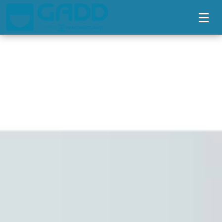
Tillgänglighetsmeny
GADD
Välkommen till GADD!