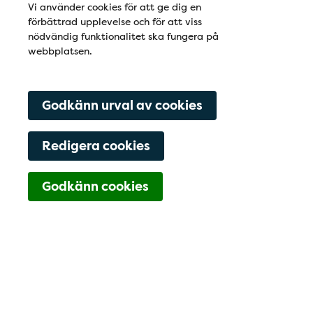
Vi använder cookies för att ge dig en
förbättrad upplevelse och för att viss
nödvändig funktionalitet ska fungera på
webbplatsen.
Godkänn urval av cookies
Redigera cookies
Navigering för Kont
Godkänn cookies
0370-30 10 12
Boka tid online
Hitta hit
Kontaktfält
Bild / socialamedier