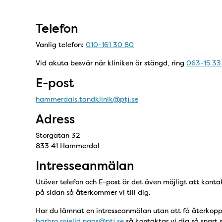
Telefon
Vanlig telefon:
010-161 30 80
Vid akuta besvär när kliniken är stängd, ring
063-15 33
E-post
hammerdals.tandklinik@ptj.se
Adress
Storgatan 32
833 41 Hammerdal
Intresseanmälan
Utöver telefon och E-post är det även möjligt att konta
på sidan så återkommer vi till dig.
Har du lämnat en intresseanmälan utan att få återkoppl
barbro.rojelid.naas@ptj.se
så kontaktar vi dig så snart 