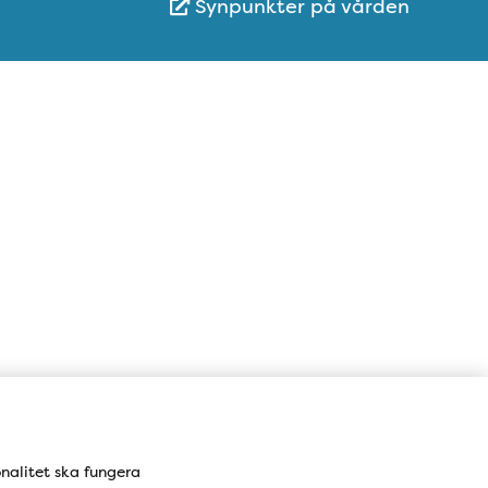
Synpunkter på vården
Karta
onalitet ska fungera