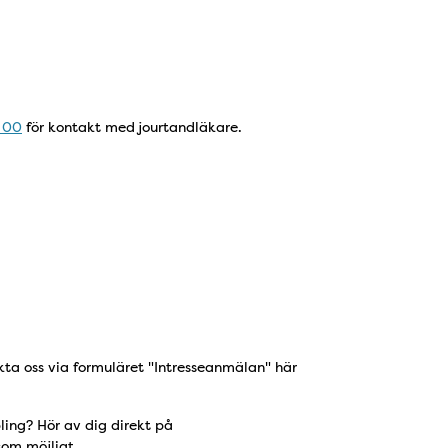
 00
för kontakt med jourtandläkare.
kta oss via formuläret "Intresseanmälan" här
ing? Hör av dig direkt på
som möjligt.