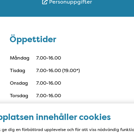
Personuppgifter
Öppettider
Öppettider
Måndag
7.00-16.00
Tisdag
7.00-16.00 (19.00*)
Onsdag
7.00-16.00
Torsdag
7.00-16.00
Fredag
7.00-12.00
platsen innehåller cookies
Lunchstängd mån-tor kl. 12:00-13:00
t ge dig en förbättrad upplevelse och för att viss nödvändig funkti