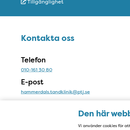
Tillgänglighet
Snabblänkar
Sidfot
Kontakta oss
Kontakta oss
Telefon
010-161 30 80
E-post
hammerdals.tandklinik@ptj.se
Adress
Den här webb
Storgatan 32
833 41 Hammerdal
Vi använder cookies för at